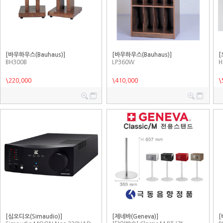
[바우하우스(Bauhaus)]
[바우하우스(Bauhaus)]
[
BH300B
LP360W
H
\220,000
\410,000
\
[심오디오(Simaudio)]
[제네바(Geneva)]
[