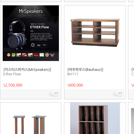
[미스터스피커스(MrSpeakers)]
[바우하우스(Bauhaus)]
[
Ether Flow
BH111
C
\2,500,000
\600,000
\