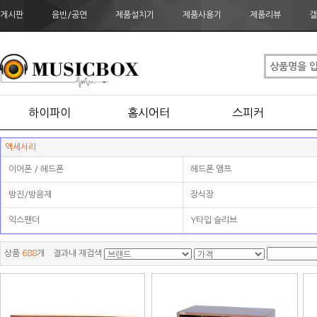
게시판
음반/공연
제품설치기
제품사용기
제품리뷰
갤
하이파이
홈시어터
스피커
액세서리
이어폰 / 헤드폰
헤드폰 앰프
방진/방음재
장식장
익스팬더
Y타입 슬리브
상품
688
개 결과내 재검색