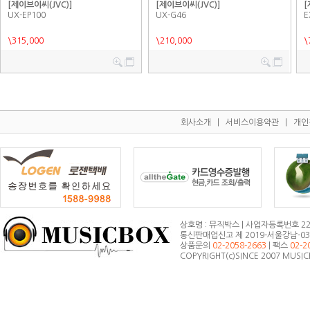
[제이브이씨(JVC)]
[제이브이씨(JVC)]
[
UX-EP100
UX-G46
E
\315,000
\210,000
\
회사소개
|
서비스이용약관
|
개인
상호명 : 뮤직박스 | 사업자등록번호 223
통신판매업신고 제 2019-서울강남-0372
상품문의
02-2058-2663
| 팩스
02-2
COPYRIGHT(c)SINCE 2007 MUSI