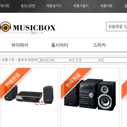
게시판
음반/공연
제품설치기
제품사용기
제품리뷰
갤
하이파이
홈시어터
스피커
상품
5
개 결과내 재검색