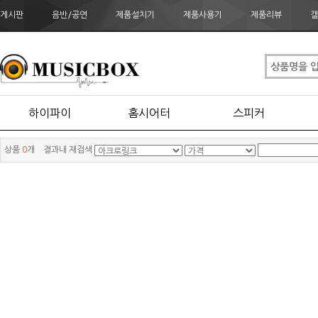
게시판
음반/공연
제품설치기
제품사용기
제품리뷰
갤
하이파이
홈시어터
스피커
상품
0
개 결과내 재검색